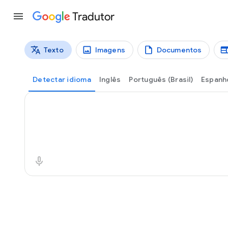
Tradutor
Texto
Imagens
Documentos
Tipos de tradução
Tradução de textos
Detectar idioma
Inglês
Português (Brasil)
Espanh
Texto de origem