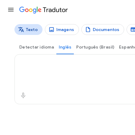
Tradutor
Texto
Imagens
Documentos
Tipos de tradução
Tradução de textos
Detectar idioma
Inglês
Português (Brasil)
Espanh
Texto de origem